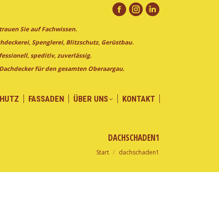
CHUTZ
FASSADEN
ÜBER UNS
KONTAKT
Facebook
Instagram
Linkedin
trauen Sie auf Fachwissen.
page
page
page
hdeckerei, Spenglerei, Blitzschutz, Gerüstbau.
opens
opens
opens
fessionell, speditiv, zuverlässig.
in
in
in
 Dachdecker für den gesamten Oberaargau.
new
new
new
window
window
window
CHUTZ
FASSADEN
ÜBER UNS
KONTAKT
DACHSCHADEN1
Start
dachschaden1
Sie befinden sich hier: