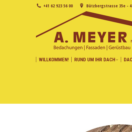
+41 62 923 56 00
Bützbergstrasse 35e - 
WILLKOMMEN!
RUND UM IHR DACH
DA
WILLKOMMEN!
RUND UM IHR DACH
DA