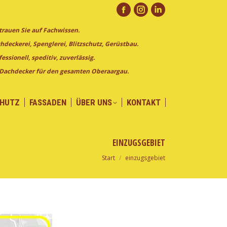
CHUTZ
FASSADEN
ÜBER UNS
KONTAKT
Facebook
Instagram
Linkedin
trauen Sie auf Fachwissen.
page
page
page
hdeckerei, Spenglerei, Blitzschutz, Gerüstbau.
opens
opens
opens
fessionell, speditiv, zuverlässig.
in
in
in
 Dachdecker für den gesamten Oberaargau.
new
new
new
window
window
window
CHUTZ
FASSADEN
ÜBER UNS
KONTAKT
EINZUGSGEBIET
Start
einzugsgebiet
Sie befinden sich hier: