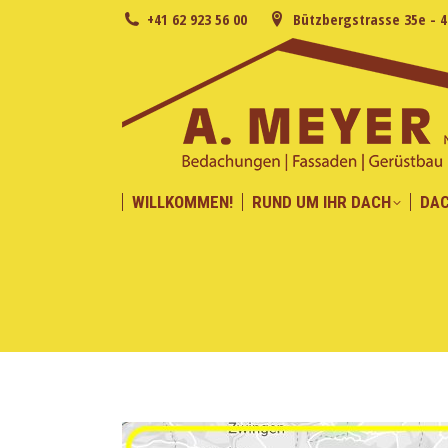
+41 62 923 56 00
Bützbergstrasse 35e - 
WILLKOMMEN!
RUND UM IHR DACH
DA
WILLKOMMEN!
RUND UM IHR DACH
DA