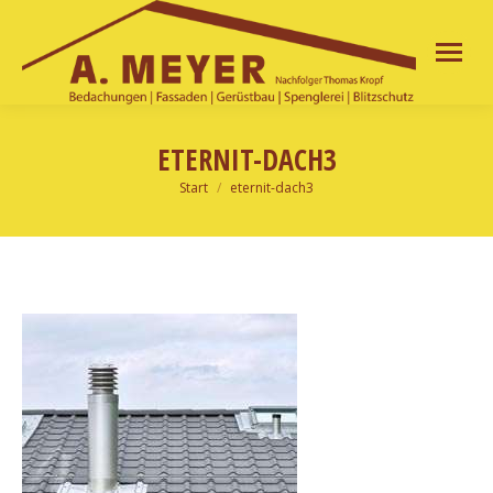
ETERNIT-DACH3
Start
eternit-dach3
Sie befinden sich hier: