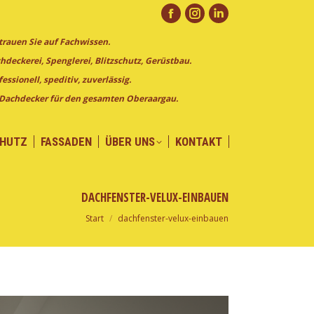
CHUTZ
FASSADEN
ÜBER UNS
KONTAKT
Facebook
Instagram
Linkedin
trauen Sie auf Fachwissen.
page
page
page
hdeckerei, Spenglerei, Blitzschutz, Gerüstbau.
opens
opens
opens
fessionell, speditiv, zuverlässig.
in
in
in
 Dachdecker für den gesamten Oberaargau.
new
new
new
window
window
window
CHUTZ
FASSADEN
ÜBER UNS
KONTAKT
DACHFENSTER-VELUX-EINBAUEN
Start
dachfenster-velux-einbauen
Sie befinden sich hier: