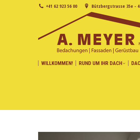
+41 62 923 56 00
Bützbergstrasse 35e - 
WILLKOMMEN!
RUND UM IHR DACH
DA
WILLKOMMEN!
RUND UM IHR DACH
DA